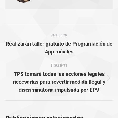
Navegación
ANTERIOR
entre
Realizarán taller gratuito de Programación de
Publicación
publicaciones
App móviles
anterior:
SIGUIENTE
TPS tomará todas las acciones legales
Publicación
necesarias para revertir medida ilegal y
siguiente:
discriminatoria impulsada por EPV