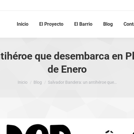
Inicio
El Proyecto
El Barrio
Blog
Cont
ntihéroe que desembarca en P
de Enero
Estás aquí:
Inicio
Blog
Salvador Bandera: un antihéroe que…