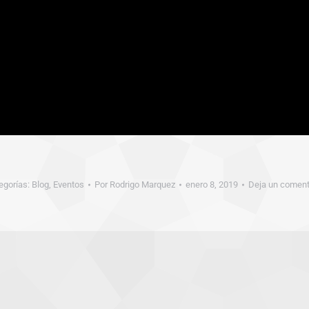
egorías:
Blog
,
Eventos
Por
Rodrigo Marquez
enero 8, 2019
Deja un coment