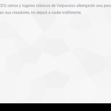
V, cerros y lugares clásicos de Valparaíso albergarán una peculi
n sus creadores, no dejará a nadie indiferente.