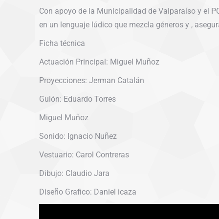
Con apoyo de la Municipalidad de Valparaíso y el PCD
en un lenguaje lúdico que mezcla géneros y , asegura
Ficha técnica
Actuación Principal: Miguel Muñoz
Proyecciones: Jerman Catalán
Guión: Eduardo Torres
Miguel Muñoz
Sonido: Ignacio Nuñez
Vestuario: Carol Contreras
Dibujo: Claudio Jara
Diseño Grafico: Daniel icaza