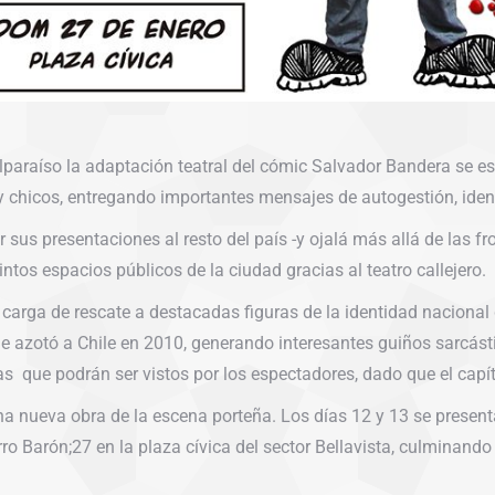
lparaíso la adaptación teatral del cómic Salvador Bandera se e
y chicos, entregando importantes mensajes de autogestión, iden
sus presentaciones al resto del país -y ojalá más allá de las fro
intos espacios públicos de la ciudad gracias al teatro callejero.
arga de rescate a destacadas figuras de la identidad nacional 
que azotó a Chile en 2010, generando interesantes guiños sarcá
s que podrán ser vistos por los espectadores, dado que el capít
na nueva obra de la escena porteña. Los días 12 y 13 se presen
rro Barón;27 en la plaza cívica del sector Bellavista, culminando