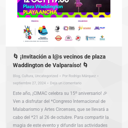
🌀 ¡Invitación a l@s vecinos de plaza
Waddington de Valparaíso! 🌀
Blog
,
Cultura
,
Uncategorized
Por
Rodrigo Márquez
septiembre 27, 2024
Deja un comentario
Este año, ¡CIMAC celebra su 15º aniversario! 🎉
Ven a disfrutar del *Congreso Internacional de
Malabarismo y Artes Circenses, que se llevará a
cabo del *21 al 26 de octubre. Para compartir la
magia de este evento y difundir las actividades