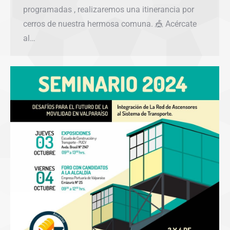
programadas , realizaremos una itinerancia por
cerros de nuestra hermosa comuna. 🎪 Acércate
al…