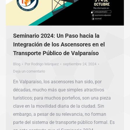
Seminario 2024: Un Paso hacia la
Integración de los Ascensores en el
Transporte Público de Valparaíso
Blog
Por
Rodrigo Márquez
septiembre 24, 2024
Deja un comentario
En Valparaíso, los ascensores han sido, por
décadas, mucho más que simples atractivos
turísticos; para muchos porteños, son una pieza
clave en la movilidad diaria de la ciudad. Sin
embargo, a pesar de su relevancia, no forman
parte del sistema de transporte público formal. Es