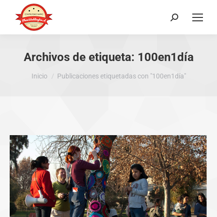
Buscar:
Archivos de etiqueta:
100en1día
Estás aquí:
Inicio
Publicaciones etiquetadas con "100en1día"