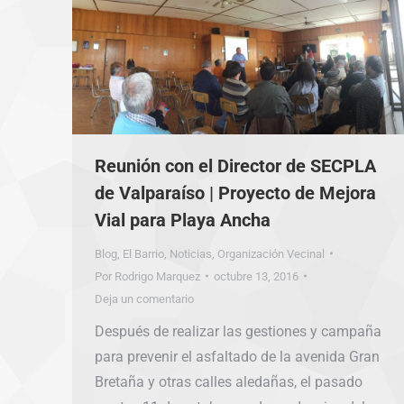
Reunión con el Director de SECPLA
de Valparaíso | Proyecto de Mejora
Vial para Playa Ancha
Blog
,
El Barrio
,
Noticias
,
Organización Vecinal
Por
Rodrigo Marquez
octubre 13, 2016
Deja un comentario
Después de realizar las gestiones y campaña
para prevenir el asfaltado de la avenida Gran
Bretaña y otras calles aledañas, el pasado