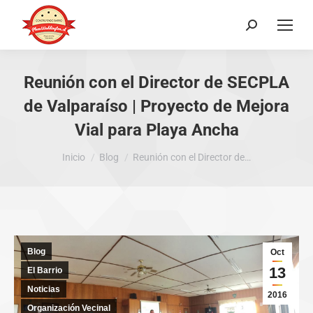
Buscar:
Reunión con el Director de SECPLA
de Valparaíso | Proyecto de Mejora
Vial para Playa Ancha
Estás aquí:
Inicio
Blog
Reunión con el Director de…
Blog
Oct
13
El Barrio
Noticias
2016
Organización Vecinal