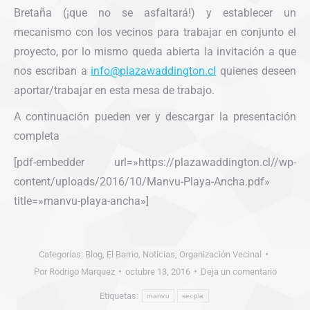
Bretaña (¡que no se asfaltará!) y establecer un
mecanismo con los vecinos para trabajar en conjunto el
proyecto, por lo mismo queda abierta la invitación a que
nos escriban a
info@plazawaddington.cl
quienes deseen
aportar/trabajar en esta mesa de trabajo.
A continuación pueden ver y descargar la presentación
completa
[pdf-embedder url=»https://plazawaddington.cl//wp-
content/uploads/2016/10/Manvu-Playa-Ancha.pdf»
title=»manvu-playa-ancha»]
Categorías:
Blog
,
El Barrio
,
Noticias
,
Organización Vecinal
Por
Rodrigo Marquez
octubre 13, 2016
Deja un comentario
Etiquetas:
manvu
secpla