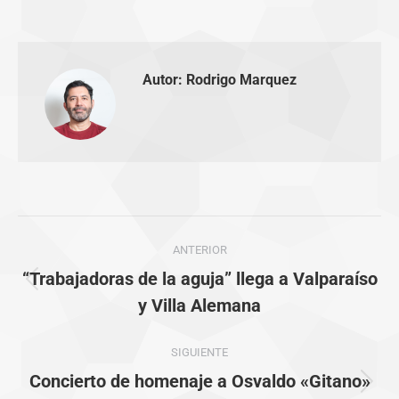
Autor:
Rodrigo Marquez
Navegación
ANTERIOR
entre
“Trabajadoras de la aguja” llega a Valparaíso
Publicación
publicaciones
y Villa Alemana
anterior:
SIGUIENTE
Concierto de homenaje a Osvaldo «Gitano»
Publicación