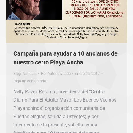
Campaña para ayudar a 10 ancianos de
nuestro cerro Playa Ancha
Blog
,
Noticias
Por
Autor Invitado
enero 25, 2017
Deja un comentario
Nelly Pávez Retamal, presidenta del “Centro
Diurno Para El Adulto Mayor Los Buenos Vecinos
Playanchinos” organización comunitaria de
Puertas Negras, saluda a Usted(es) y por
intermedio de la presente, solicita ayuda