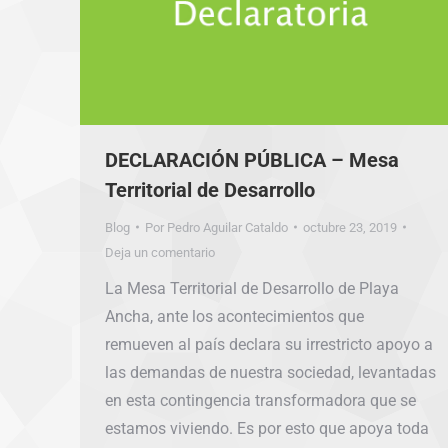
DECLARACIÓN PÚBLICA – Mesa
Territorial de Desarrollo
Blog
Por
Pedro Aguilar Cataldo
octubre 23, 2019
Deja un comentario
La Mesa Territorial de Desarrollo de Playa
Ancha, ante los acontecimientos que
remueven al país declara su irrestricto apoyo a
las demandas de nuestra sociedad, levantadas
en esta contingencia transformadora que se
estamos viviendo. Es por esto que apoya toda