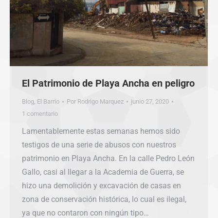
El Patrimonio de Playa Ancha en peligro
Blog
,
El Barrio
Por
Rodrigo Marquez
junio 27, 2020
1 comentario
Lamentablemente estas semanas hemos sido
testigos de una serie de abusos con nuestros
patrimonio en Playa Ancha. En la calle Pedro León
Gallo, casi al llegar a la Academia de Guerra, se
hizo una demolición y excavación de casas en
zona de conservación histórica, lo cual es ilegal,
ya que no contaron con ningún tipo…