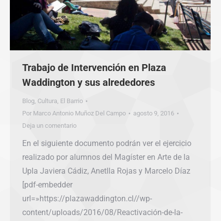
Trabajo de Intervención en Plaza
Waddington y sus alrededores
Blog
,
Cultura
,
El Barrio
Por
Marco Antonio Muñoz Del Campo
agosto 9, 2016
Deja un comentario
En el siguiente documento podrán ver el ejercicio
realizado por alumnos del Magíster en Arte de la
Upla Javiera Cádiz, Anetlla Rojas y Marcelo Díaz
[pdf-embedder
url=»https://plazawaddington.cl//wp-
content/uploads/2016/08/Reactivación-de-la-