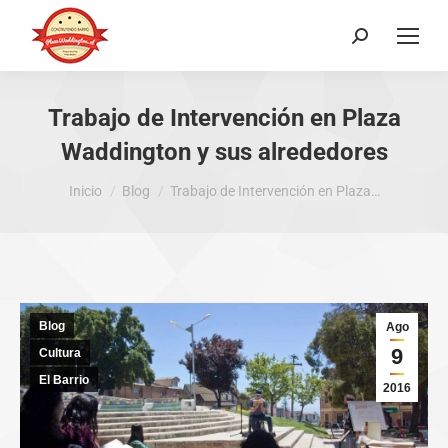
Buscar:
Trabajo de Intervención en Plaza
Waddington y sus alrededores
Estás aquí:
Inicio
Blog
Trabajo de Intervención en Plaza…
Blog
Ago
9
Cultura
El Barrio
2016