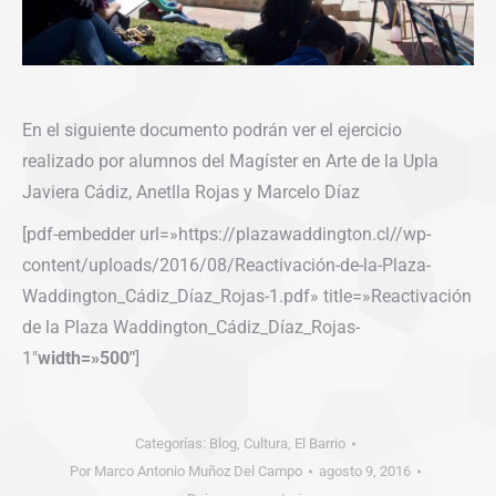
En el siguiente documento podrán ver el ejercicio
realizado por alumnos del Magíster en Arte de la Upla
Javiera Cádiz, Anetlla Rojas y Marcelo Díaz
[pdf-embedder url=»https://plazawaddington.cl//wp-
content/uploads/2016/08/Reactivación-de-la-Plaza-
Waddington_Cádiz_Díaz_Rojas-1.pdf» title=»Reactivación
de la Plaza Waddington_Cádiz_Díaz_Rojas-
1″
width=»500″
]
Categorías:
Blog
,
Cultura
,
El Barrio
Por
Marco Antonio Muñoz Del Campo
agosto 9, 2016