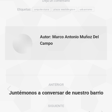
Deja un comentario
Etiquetas:
arquitectura
plaza waddington
urbanismo
Autor:
Marco Antonio Muñoz Del
Campo
Navegación
ANTERIOR
entre
Publicación
Juntémonos a conversar de nuestro barrio
anterior:
publicaciones
SIGUIENTE