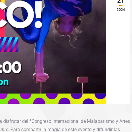
27
2024
 a disfrutar del *Congreso Internacional de Malabarismo y Artes
ubre
. Para compartir la magia de este evento y difundir las