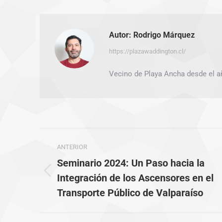
Autor:
Rodrigo Márquez
https://plazawaddington.cl/
Vecino de Playa Ancha desde el a
Navegación
ANTERIOR
entre
Seminario 2024: Un Paso hacia la
Publicación
publicaciones
Integración de los Ascensores en el
anterior:
Transporte Público de Valparaíso