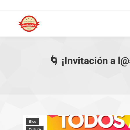
🌀 ¡Invitación a l
Blog
Cultura