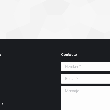
s
Contacto
Nombre *
E-mail *
Mensaje
is