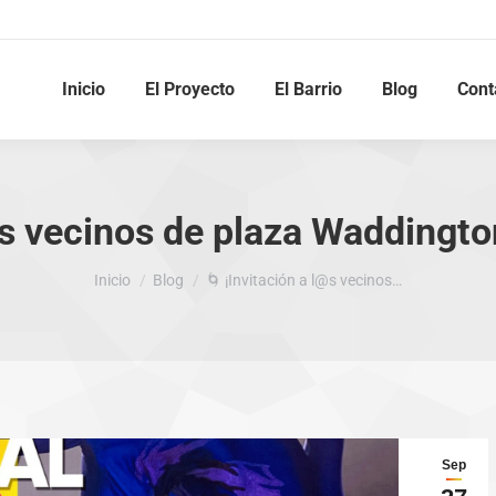
Inicio
El Proyecto
El Barrio
Blog
Cont
@s vecinos de plaza Waddingto
Estás aquí:
Inicio
Blog
🌀 ¡Invitación a l@s vecinos…
Sep