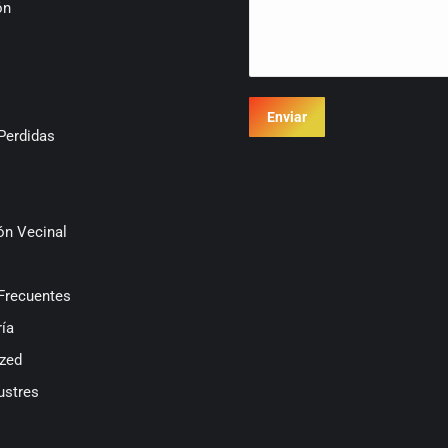
ón
Enviar
Perdidas
ón Vecinal
Frecuentes
ía
zed
ustres