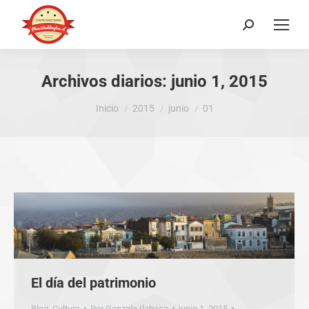
Buscar:
Archivos diarios:
junio 1, 2015
Estás aquí:
Inicio
2015
junio
01
El día del patrimonio
Blog
,
Cultura
Por
Gonzalo Ilabaca
junio 1, 2015