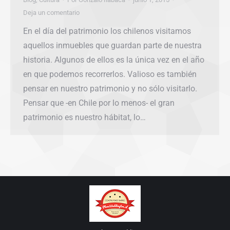
Deja un comentario
En el día del patrimonio los chilenos visitamos
aquellos inmuebles que guardan parte de nuestra
historia. Algunos de ellos es la única vez en el año
en que podemos recorrerlos. Valioso es también
pensar en nuestro patrimonio y no sólo visitarlo.
Pensar que -en Chile por lo menos- el gran
patrimonio es nuestro hábitat, lo…