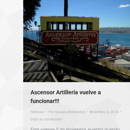
Ascensor Artillería vuelve a
funcionar!!!
Noticias
Por
Susana Barrientos
diciembre 6, 2014
Deja un comentario
Este viernes 5 de diciembre, nuestro querido