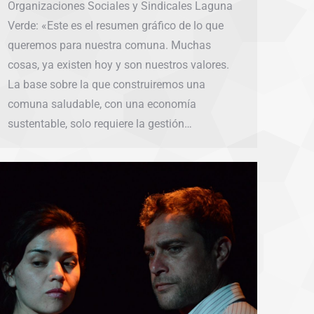
Organizaciones Sociales y Sindicales Laguna
Verde: «Este es el resumen gráfico de lo que
queremos para nuestra comuna. Muchas
cosas, ya existen hoy y son nuestros valores.
La base sobre la que construiremos una
comuna saludable, con una economía
sustentable, solo requiere la gestión…