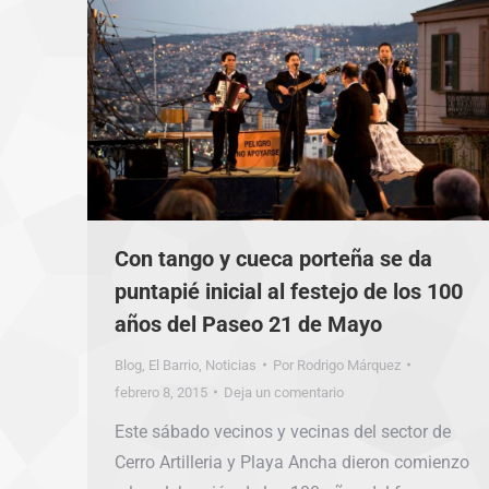
Con tango y cueca porteña se da
puntapié inicial al festejo de los 100
años del Paseo 21 de Mayo
Blog
,
El Barrio
,
Noticias
Por
Rodrigo Márquez
febrero 8, 2015
Deja un comentario
Este sábado vecinos y vecinas del sector de
Cerro Artilleria y Playa Ancha dieron comienzo