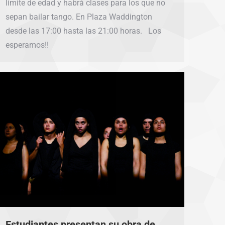
limite de edad y habrá clases para los que no
sepan bailar tango. En Plaza Waddington
desde las 17:00 hasta las 21:00 horas. Los
esperamos!!
Estudiantes presentan su obra de