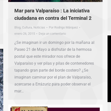
Mar para Valparaíso : La iniciativa
ciudadana en contra del Terminal 2
Blog
,
Cultura
,
Noticias
Por
Rodrigo Márquez
enero 26, 2015
Deja un comentario
¿Se imaginan ir un domingo por la mañana al
Paseo 21 de Mayo a disfrutar de la hermosa
postal que este mirador nos ofrece de
Valparaíso y ver pilas y pilas de contenedores
tapando gran parte del borde costero? ¿Se
imaginan caminar por el plan de Valparaíso,
acercarse a Errázuriz para poder observar el
mar…