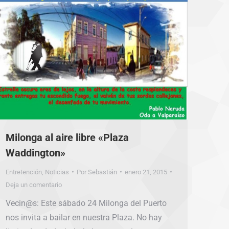
Milonga al aire libre «Plaza
Waddington»
Entretención
,
Noticias
Por
Sebastián
enero 21, 2015
Deja un comentario
Vecin@s: Este sábado 24 Milonga del Puerto
nos invita a bailar en nuestra Plaza. No hay