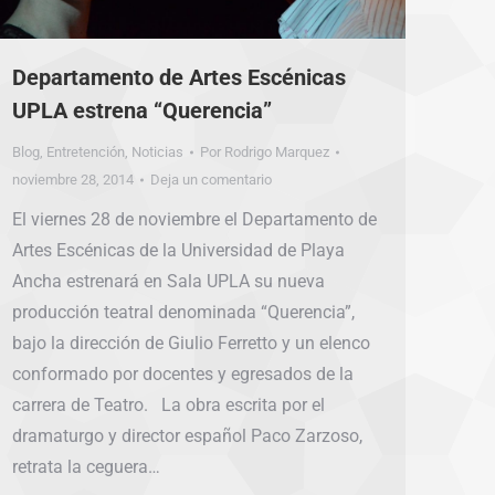
Departamento de Artes Escénicas
UPLA estrena “Querencia”
Blog
,
Entretención
,
Noticias
Por
Rodrigo Marquez
noviembre 28, 2014
Deja un comentario
El viernes 28 de noviembre el Departamento de
Artes Escénicas de la Universidad de Playa
Ancha estrenará en Sala UPLA su nueva
producción teatral denominada “Querencia”,
bajo la dirección de Giulio Ferretto y un elenco
conformado por docentes y egresados de la
carrera de Teatro. La obra escrita por el
dramaturgo y director español Paco Zarzoso,
retrata la ceguera…