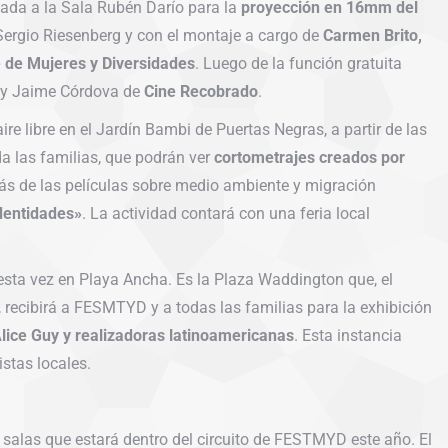
ada a la Sala Rubén Darío para la
proyección en 16mm del
 Sergio Riesenberg y con el montaje a cargo de
Carmen Brito,
 de Mujeres y Diversidades
. Luego de la función gratuita
o y Jaime Córdova de
Cine Recobrado
.
aire libre en el Jardín Bambi de Puertas Negras, a partir de las
da las familias, que podrán ver
cortometrajes creados por
ás de las películas sobre medio ambiente y migración
Identidades»
. La actividad contará con una feria local
, esta vez en Playa Ancha. Es la Plaza Waddington que, el
, recibirá a FESMTYD y a todas las familias para la exhibición
Alice Guy y realizadoras latinoamericanas
. Esta instancia
stas locales.
 salas que estará dentro del circuito de FESTMYD este año. El