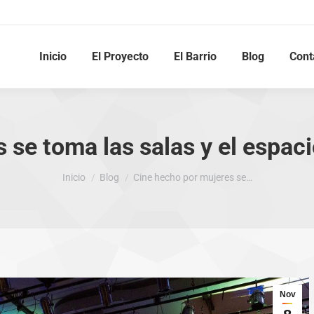
Inicio
El Proyecto
El Barrio
Blog
Cont
 se toma las salas y el espaci
Estás aquí:
Inicio
Blog
Cine hecho por mujeres se…
Nov