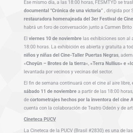
Ese mismo día, a las 18:00 horas, FESMTYD se trasl
documental “Crónica de una victoria”
, dirigida por
restauradora homenajeada del 3er Festival de Cine
habrá un foro de conversación junto a Carmen Brit
El
viernes 10 de noviembre
las exhibiciones son al 
18:00 horas. La exhibición es abierta y gratuita a to
niños y niñas del Cine-Taller Puertas Negras
, adem
«
Choyün – Brotes de la tierra
«,
«Terra Nullius» e «
levantada por vecinos y vecinas del sector.
El fin de semana continuará con el cine al aire libre
sábado 11 de noviembre
a partir de las 18:00 horas
de
cortometrajes hechos por la inventora del cine 
cuenta con la colaboración de Teatro Odeón y de arti
Cineteca PUCV
La Cineteca de la PUCV (Brasil #2830) es una de las