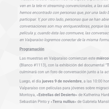
ven en la tele ni streaming convencionales, a las sala
hemos encontrado con personas que, por una lado b
participar. Y, por otro lado, personas que se han abie
conversaciones son muy enriquecedoras, porque las 
película y, cuando ésta las conmueve, las convers
en Valparaíso logremos conectar de la misma forma
Programación
Las muestras en Valparaíso comienzan este
miérco
(Blanco #1113), con la exhibición del documental “
T
culminará con un foro de conversación junto a la act
Luego, el día
jueves 9 de noviembre
, a las 10:00 ho
Valparaíso con películas para jóvenes sobre migrac
Montoya, «
Estrellas del Desierto
» de Katherina Hard
Sebastián Pinto y «
Terra nullius
» de Gabriela Mansil