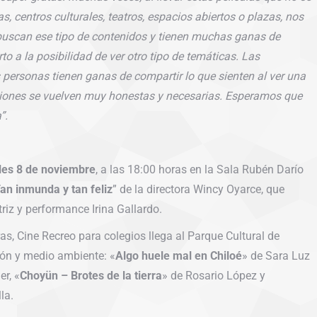
s, centros culturales, teatros, espacios abiertos o plazas, nos
uscan ese tipo de contenidos y tienen muchas ganas de
rto a la posibilidad
de ver otro tipo de temáticas. Las
personas tienen ganas de compartir lo que sienten al ver una
aciones se vuelven muy honestas y necesarias. Esperamos que
”.
les 8 de noviembre
, a las 18:00 horas en la Sala Rubén Darío
an inmunda y tan feliz
” de la directora Wincy Oyarce, que
riz y performance Irina Gallardo.
ras, Cine Recreo para colegios llega al Parque Cultural de
ión y medio ambiente: «
Algo huele mal en Chiloé
» de Sara Luz
er, «
Choyün – Brotes de la tierra
» de Rosario López y
la.