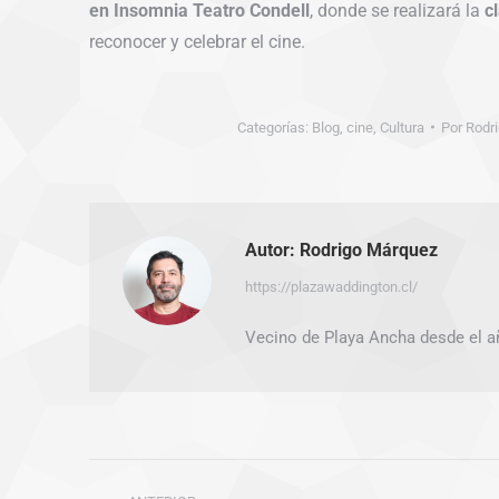
en Insomnia Teatro Condell
, donde se realizará la
c
reconocer y celebrar el cine.
Categorías:
Blog
,
cine
,
Cultura
Por
Rodr
Autor:
Rodrigo Márquez
https://plazawaddington.cl/
Vecino de Playa Ancha desde el a
Navegación