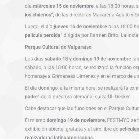
día
miércoles 15 de noviembre
, a las 18:00 horas, 
los chilenos
”, de las directoras Macarena Aguiló y S
Luego, el día
jueves 16 de noviembre
a las 18:00 ho
película perdida
” dirigida por Carmen Brito. La ins
Parque Cultural de Valparaíso
Los días
sábado 18 y domingo 19 de noviembre
las
sábado, a las 18:00 horas, se realizará la función e
homenaje a Grimanesa Jimenez y en el marco de un e
El día domingo, a la misma hora, se realizará la exh
padre
” de la directora alemana- suiza Uli Decker.
Cabe destacar que las funciones en el Parque Cultura
El mismo
domingo 19 de noviembre
, FESTMYD se tr
exhibición abierta, gratuita y al aire libre de
película
realizadoras latinoamericanas
.