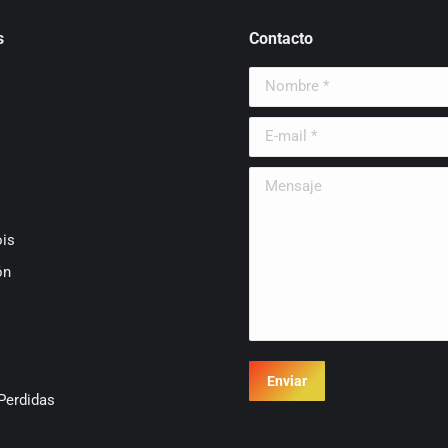
s
Contacto
Nombre *
E-mail *
Mensaje
is
ón
Enviar
Perdidas