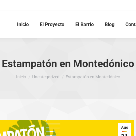
Inicio
El Proyecto
El Barrio
Blog
Cont
Estampatón en Montedónico
Estás aquí:
Inicio
Uncategorized
Estampatón en Montedónico
Ago