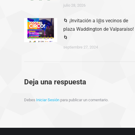
julio 28, 2026
🌀 ¡Invitación a l@s vecinos de
plaza Waddington de Valparaíso!
🌀
septiembre 27, 2024
Deja una respuesta
Debes
Iniciar Sesión
para publicar un comentario.