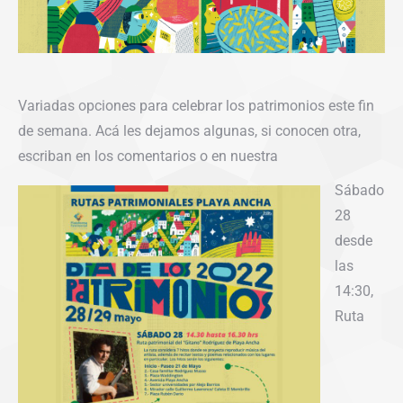
Variadas opciones para celebrar los patrimonios este fin
de semana. Acá les dejamos algunas, si conocen otra,
escriban en los comentarios o en nuestra
Sábado
28
desde
las
14:30,
Ruta