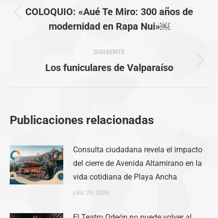
entre
COLOQUIO: «Aué Te Miro: 300 años de
Publicación
publicaciones
modernidad en Rapa Nui»￼
anterior:
SIGUIENTE
Publicación
Los funiculares de Valparaíso
siguiente:
Publicaciones relacionadas
Consulta ciudadana revela el impacto
del cierre de Avenida Altamirano en la
vida cotidiana de Playa Ancha
julio 29, 2026
El Teatro Odeón no puede volver al