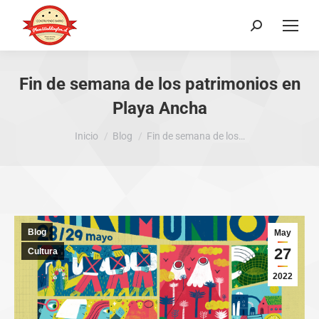
Buscar:
Fin de semana de los patrimonios en
Playa Ancha
Estás aquí:
Inicio
Blog
Fin de semana de los…
Blog
May
27
Cultura
2022