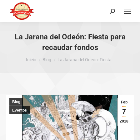
Buscar:
La Jarana del Odeón: Fiesta para
recaudar fondos
Estás aquí:
Inicio
Blog
La Jarana del Odeón: Fiesta…
Blog
Feb
7
Eventos
2018