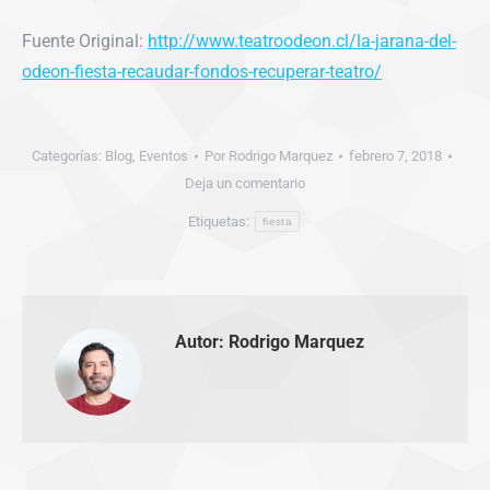
Fuente Original:
http://www.teatroodeon.cl/la-jarana-del-
odeon-fiesta-recaudar-fondos-recuperar-teatro/
Categorías:
Blog
,
Eventos
Por
Rodrigo Marquez
febrero 7, 2018
Deja un comentario
Etiquetas:
fiesta
Autor:
Rodrigo Marquez