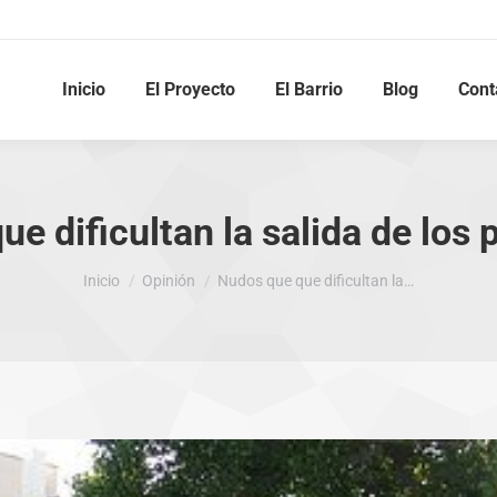
Inicio
El Proyecto
El Barrio
Blog
Cont
e dificultan la salida de los
Estás aquí:
Inicio
Opinión
Nudos que que dificultan la…