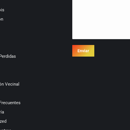
is
ón
Enviar
Perdidas
ón Vecinal
Frecuentes
ía
zed