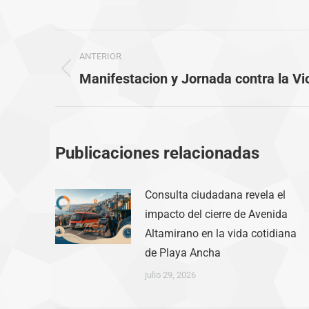
Navegación
ANTERIOR
entre
Publicación
Manifestacion y Jornada contra la Vi
anterior:
publicaciones
Publicaciones relacionadas
Consulta ciudadana revela el
impacto del cierre de Avenida
Altamirano en la vida cotidiana
de Playa Ancha
julio 29, 2026