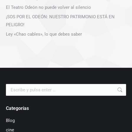
El Teatro Odeón no puede volver al silencio
¡SOS POR EL ODEÓN: NUESTRO PATRIMONIO ESTÁ EN
PELIGRO!
Ley «Chao cables», lo que debes saber
Buscar:
Categorías
Blog
cine