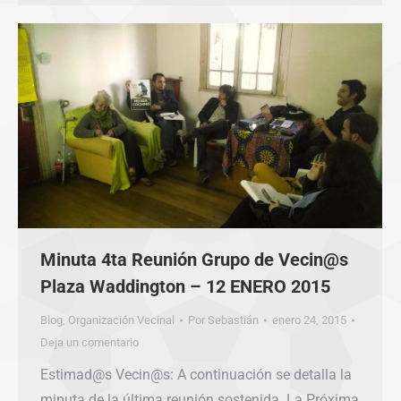
Minuta 4ta Reunión Grupo de Vecin@s
Plaza Waddington – 12 ENERO 2015
Blog
,
Organización Vecinal
Por
Sebastián
enero 24, 2015
Deja un comentario
Estimad@s Vecin@s: A continuación se detalla la
minuta de la última reunión sostenida. La Próxima