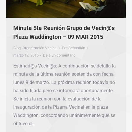
Minuta 5ta Reunión Grupo de Vecin@s
Plaza Waddington – 09 MAR 2015
Blog
,
Organización Vecinal
Por
Sebastián
marzo 12, 2015
Deja un comentario
Estimad@s Vecin@s: A continuación se detalla la
minuta de la última reunión sostenida con fecha
lunes 9 de marzo. La próxima reunión todavía no
ha sido fijada pero se informará oportunamente.
Se inicia la reunión con la evaluación de la
inauguración de la Pizarra Vecinal en la plaza
Waddington, concordando unánimemente que se
obtuvo el…