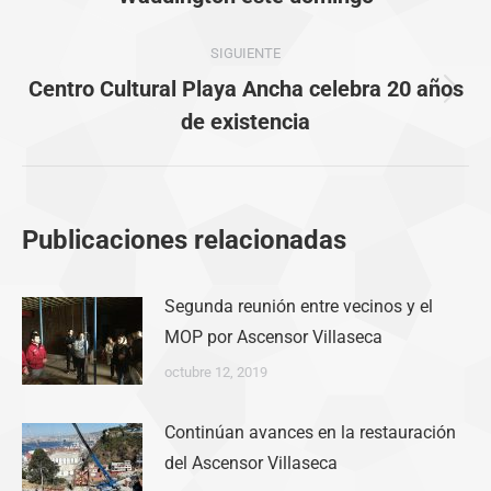
publicaciones
anterior:
SIGUIENTE
Centro Cultural Playa Ancha celebra 20 años
Publicación
de existencia
siguiente:
Publicaciones relacionadas
Segunda reunión entre vecinos y el
MOP por Ascensor Villaseca
octubre 12, 2019
Continúan avances en la restauración
del Ascensor Villaseca