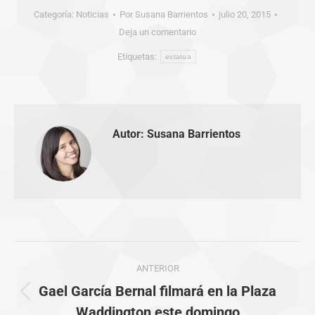
Categoría:
Noticias
Por
Susana Barrientos
julio 20, 2015
Deja un comentario
Etiquetas:
estatua
Autor:
Susana Barrientos
Navegación
ANTERIOR
entre
Gael García Bernal filmará en la Plaza
Publicación
Waddington este domingo