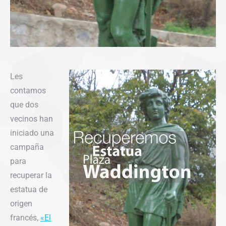
Les
contamos
que dos
vecinos han
iniciado una
campaña
para
recuperar la
estatua de
origen
francés,
«El