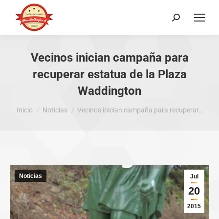
Buscar:
Vecinos inician campaña para
recuperar estatua de la Plaza
Waddington
Estás aquí:
Inicio
Noticias
Vecinos inician campaña para recuperar…
Noticias
Jul
20
2015