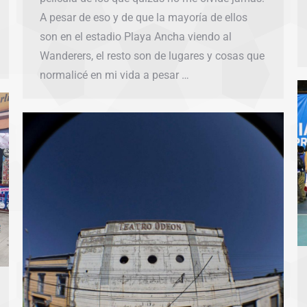
A pesar de eso y de que la mayoría de ellos
son en el estadio Playa Ancha viendo al
Wanderers, el resto son de lugares y cosas que
normalicé en mi vida a pesar …