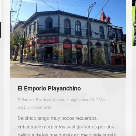
El Emporio Playanchino
El Barrio
Por
José Alarcón
septiembre 21, 2014
Deja un comentario
De chico tengo muy pocos recuerdos,
entiéndase momentos casi grabados por una
película de los que quizás no me olvide jamás.