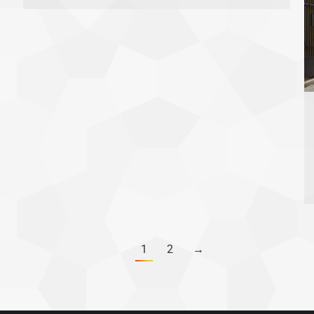
1
2
→