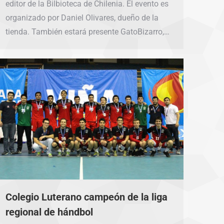
editor de la Bilbioteca de Chilenia. El evento es
organizado por Daniel Olivares, dueño de la
tienda. También estará presente GatoBizarro,…
Colegio Luterano campeón de la liga
regional de hándbol