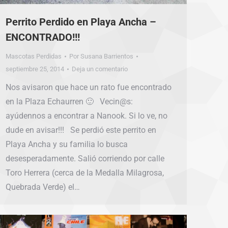
Perrito Perdido en Playa Ancha –
ENCONTRADO!!!
Mascotas Perdidas
Por
Susana Barrientos
septiembre 25, 2014
Deja un comentario
Nos avisaron que hace un rato fue encontrado
en la Plaza Echaurren 🙂 Vecin@s:
ayúdennos a encontrar a Nanook. Si lo ve, no
dude en avisar!!! Se perdió este perrito en
Playa Ancha y su familia lo busca
desesperadamente. Salió corriendo por calle
Toro Herrera (cerca de la Medalla Milagrosa,
Quebrada Verde) el…