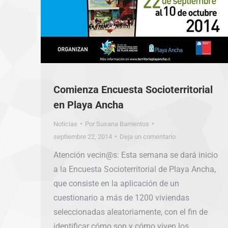
Comienza Encuesta Socioterritorial
en Playa Ancha
Noticias
Por
Susana Barrientos
septiembre 22, 2014
Deja un comentario
Atención vecin@s: Esta semana se dará inicio
a la Encuesta Socioterritorial de Playa Ancha,
que consiste en la aplicación de un
cuestionario a más de 1200 viviendas
seleccionadas aleatoriamente, con el fin de
identificar cómo son y cómo viven los