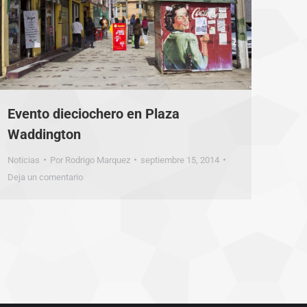
Evento dieciochero en Plaza
Waddington
Noticias
Por
Rodrigo Marquez
septiembre 15, 2014
Deja un comentario