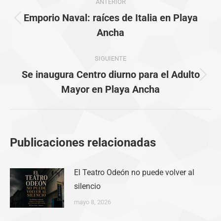
ANTERIOR
entre
Emporio Naval: raíces de Italia en Playa
Publicación
publicaciones
Ancha
anterior:
SIGUIENTE
Se inaugura Centro diurno para el Adulto
Publicación
Mayor en Playa Ancha
siguiente:
Publicaciones relacionadas
El Teatro Odeón no puede volver al
silencio
mayo 8, 2026