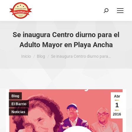
Buscar:
Se inaugura Centro diurno para el
Adulto Mayor en Playa Ancha
Estás aquí:
Inicio
Blog
Se inaugura Centro diurno para…
Blog
Abr
1
El Barrio
Noticias
2016