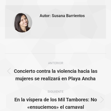
Autor:
Susana Barrientos
Navegación
ANTERIOR
entre
Concierto contra la violencia hacia las
Publicación
publicaciones
mujeres se realizará en Playa Ancha
anterior:
SIGUIENTE
En la víspera de los Mil Tambores: No
Publicación
«ensuciemos» el carnaval
siguiente: