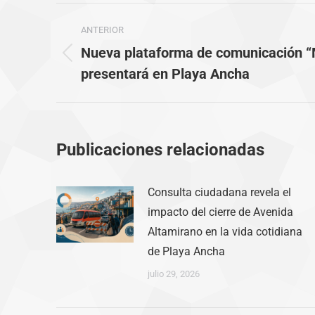
Navegación
ANTERIOR
entre
Nueva plataforma de comunicación “M
Publicación
publicaciones
presentará en Playa Ancha
anterior:
Publicaciones relacionadas
Consulta ciudadana revela el
impacto del cierre de Avenida
Altamirano en la vida cotidiana
de Playa Ancha
julio 29, 2026