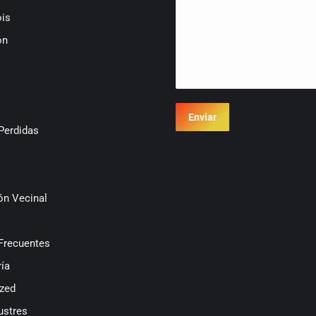
is
ón
Enviar
Perdidas
ón Vecinal
Frecuentes
ía
zed
ustres