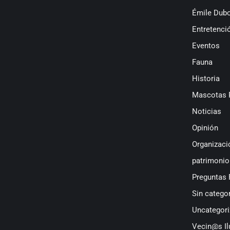
Émile Dubo
Entretenci
Eventos
Fauna
Historia
Mascotas 
Noticias
Opinión
Organizaci
patrimonio
Preguntas 
Sin categor
Uncategori
Vecin@s Il