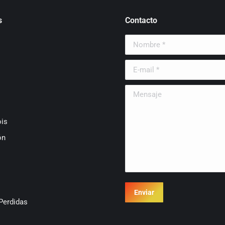
s
Contacto
Nombre *
E-mail *
Mensaje
is
ón
Enviar
Perdidas