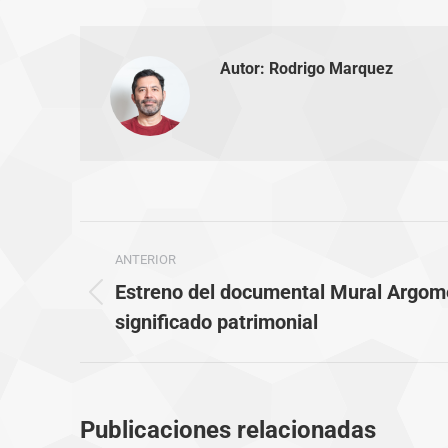
Autor:
Rodrigo Marquez
Navegación
ANTERIOR
entre
Estreno del documental Mural Argom
Publicación
publicaciones
significado patrimonial
anterior:
Publicaciones relacionadas