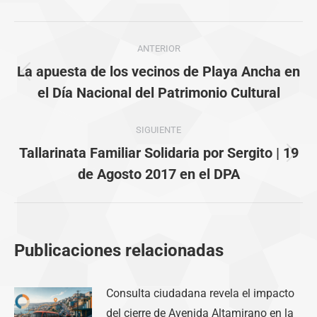
Navegación
ANTERIOR
entre
La apuesta de los vecinos de Playa Ancha en
Publicación
publicaciones
el Día Nacional del Patrimonio Cultural
anterior:
SIGUIENTE
Tallarinata Familiar Solidaria por Sergito | 19
Publicación
de Agosto 2017 en el DPA
siguiente:
Publicaciones relacionadas
Consulta ciudadana revela el impacto
del cierre de Avenida Altamirano en la