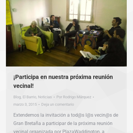
¡Participa en nuestra próxima reunión
vecinal!
Blog
,
El Barrio
,
Noticias
Por
Rodrigo Márquez
marzo 3, 2015
Deja un comentario
Extendemos la invitación a tod@s l@s vecin@s de
Gran Bretaña a participar de la próxima reunión
vecinal organizada por PlazaWaddington, a