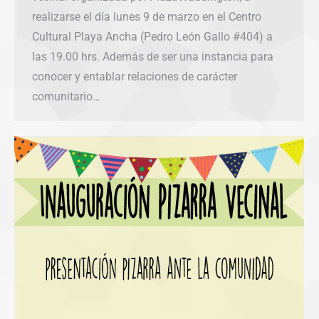
realizarse el día lunes 9 de marzo en el Centro
Cultural Playa Ancha (Pedro León Gallo #404) a
las 19.00 hrs. Además de ser una instancia para
conocer y entablar relaciones de carácter
comunitario…