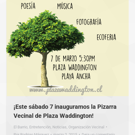
¡Este sábado 7 inauguramos la Pizarra
Vecinal de Plaza Waddington!
El Barrio
,
Entretención
,
Noticias
,
Organización Vecinal
Por
Rodrigo Márquez
marzo 2, 2015
Deja un comentario