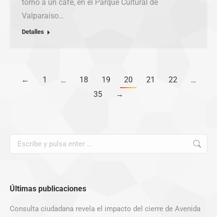
torno a un café, en el Parque Cultural de
Valparaíso…
Detalles
←
1
…
18
19
20
21
22
…
35
→
Buscar:
Últimas publicaciones
Consulta ciudadana revela el impacto del cierre de Avenida