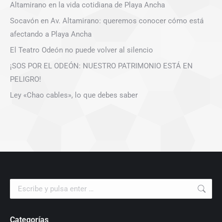
Altamirano en la vida cotidiana de Playa Ancha
Socavón en Av. Altamirano: queremos conocer cómo está
afectando a Playa Ancha
El Teatro Odeón no puede volver al silencio
¡SOS POR EL ODEÓN: NUESTRO PATRIMONIO ESTÁ EN
PELIGRO!
Ley «Chao cables», lo que debes saber
Buscar:
Categorías