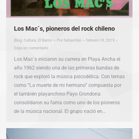
Los Mac´s, pioneros del rock chileno
Blog
,
Cultura
,
El Barrio
Por
Sebastián
febrero 19, 2015
Deja un comentario
Los Mac´s iniciaron su carrera en Playa Ancha el
año 1962 siendo una de las primeras bandas de
rock que exploró la música psicodélica. Con temas
como “La muerte de mi hermano” compuesta por
el también playanchino Payo Grondona
consolidaron su fama como uno de los pioneros
de la música nacional. El grupo nació en…