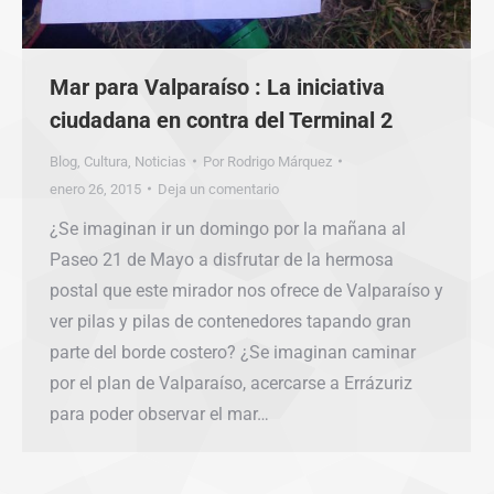
Mar para Valparaíso : La iniciativa
ciudadana en contra del Terminal 2
Blog
,
Cultura
,
Noticias
Por
Rodrigo Márquez
enero 26, 2015
Deja un comentario
¿Se imaginan ir un domingo por la mañana al
Paseo 21 de Mayo a disfrutar de la hermosa
postal que este mirador nos ofrece de Valparaíso y
ver pilas y pilas de contenedores tapando gran
parte del borde costero? ¿Se imaginan caminar
por el plan de Valparaíso, acercarse a Errázuriz
para poder observar el mar…