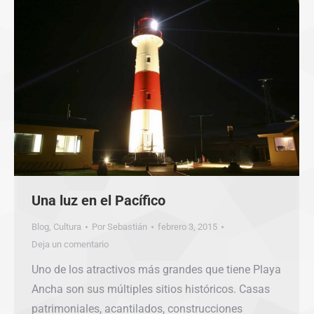
Una luz en el Pacífico
Blog
,
Cultura
Por
Sebastián
febrero 3, 2015
Deja un comentario
Uno de los atractivos más grandes que tiene Playa
Ancha son sus múltiples sitios históricos. Casas
patrimoniales, acantilados, construcciones