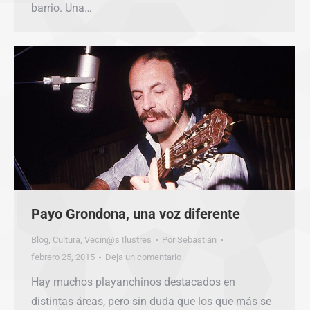
barrio. Una…
Payo Grondona, una voz diferente
Blog
,
Cultura
,
Vecin@s Ilustres
Por
Sebastián
febrero 25, 2015
Deja un comentario
Hay muchos playanchinos destacados en
distintas áreas, pero sin duda que los que más se