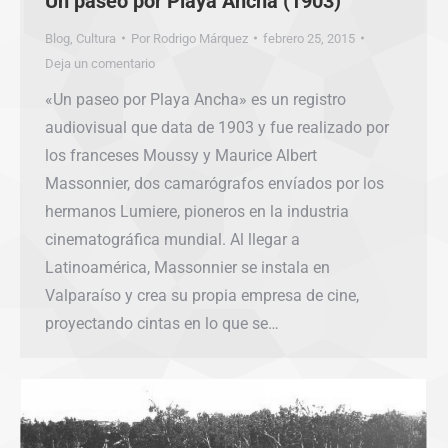
Un paseo por Playa Ancha (1903)
Blog
,
Cultura
Por
Rodrigo Márquez
febrero 25, 2015
Deja un comentario
«Un paseo por Playa Ancha» es un registro
audiovisual que data de 1903 y fue realizado por
los franceses Moussy y Maurice Albert
Massonnier, dos camarógrafos envíados por los
hermanos Lumiere, pioneros en la industria
cinematográfica mundial. Al llegar a
Latinoamérica, Massonnier se instala en
Valparaíso y crea su propia empresa de cine,
proyectando cintas en lo que se…