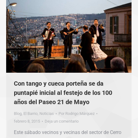
Con tango y cueca porteña se da
puntapié inicial al festejo de los 100
años del Paseo 21 de Mayo
Blog
,
El Barrio
,
Noticias
Por
Rodrigo Márquez
febrero 8, 2015
Deja un comentario
Este sábado vecinos y vecinas del sector de Cerro